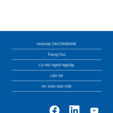
Website SACOMBANK
Trang Chủ
Cơ Hội Nghề Nghiệp
Liên hệ
An toàn bảo mật
M
M
M
ở
ở
ở