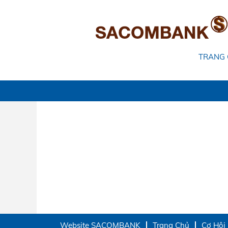
Tìm kiếm theo Từ khóa
Tìm kiếm nâng cao
TRANG
Xin lỗi, vị trí này đã được tuyển.
Website SACOMBANK
Trang Chủ
Cơ Hội