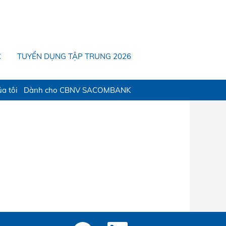
C
TUYỂN DỤNG TẬP TRUNG 2026
a tôi
Dành cho CBNV SACOMBANK
M
M
M