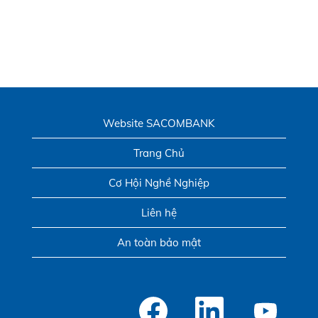
Website SACOMBANK
Trang Chủ
Cơ Hội Nghề Nghiệp
Liên hệ
An toàn bảo mật
M
M
M
ở
ở
ở