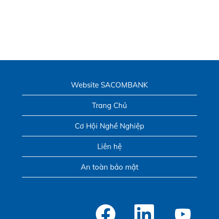
Website SACOMBANK
Trang Chủ
Cơ Hội Nghề Nghiệp
Liên hệ
An toàn bảo mật
M
M
M
ở
ở
ở