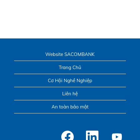
Website SACOMBANK
Trang Chủ
Cơ Hội Nghề Nghiệp
Liên hệ
An toàn bảo mật
M
M
M
ở
ở
ở